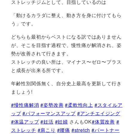
ストレッチジムとして、目指しているのは
「動けるカラダに整え、動き方を身に付けてもら
う」です。
どちらも最初からベストになる訳ではありません
が、そこを目指す過程で、慢性痛が解消され、姿
勢が改善されて行きます。
ストレッチの良い所は、マイナス〜ゼロ〜プラス
と成長が出来る所です。
年齢性別関係無く、自分史上最高を更新して行き
ましょう!
#
慢性痛解消
#
姿勢改善
#
柔軟性向上
#
スタイルア
ップ
#
パフォーマンスアップ
#
アンチエイジング
#
体温アップ
#
妊活
#
妊婦
さんもOK
#
体質改善
#
ストレッチ
#
肩こり
#
腰痛
#
stretch
#
パートナー