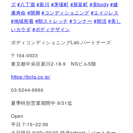
ズ
#
八丁堀
#
新川
#
茅場町
#
新富町
#
美body
#
健
康寿命
#
開脚
#
コンディショニング
#
エイジレス
#
地域密着
#
朝ストレッチ
#
ランナー
#
朝活
#
美し
いカラダ
#
ボディデザイン
ボディコンディショニングLab.パートナーズ
〒104-0033
東京都中央区新川2-18-9 NSビル5階
https://bclp.co.jp/
03-5244-9966
夏季特別営業期間中 8/31迄
Open
平日 7:15~22:00
土日祝日 9:00~20:00 @ Partners「パートナー