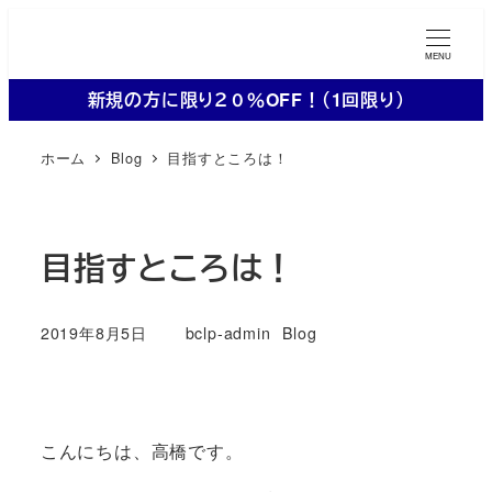
メ
イ
MENU
ン
新規の方に限り２０％OFF！（1回限り）
コ
ン
ホーム
Blog
目指すところは！
テ
ン
ツ
目指すところは！
へ
移
動
カテゴリー
2019年8月5日
bclp-admin
Blog
投稿日
著
者
こんにちは、高橋です。