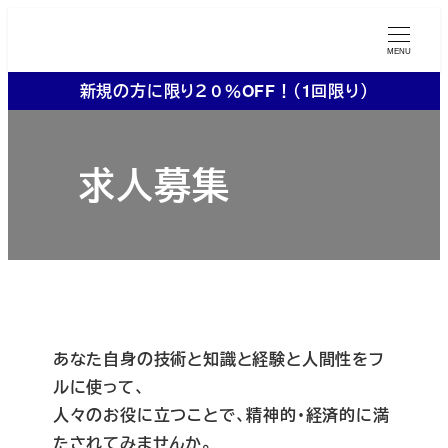
メ
イ
MENU
ン
新規の方に限り２０％OFF！（1回限り）
コ
ン
テ
求人募集
ン
ツ
へ
移
動
あなた自身の技術と知識と経験と人間性をフ
ルに使って、
人々のお役に立つことで、精神的・経済的に満
たされてみませんか。