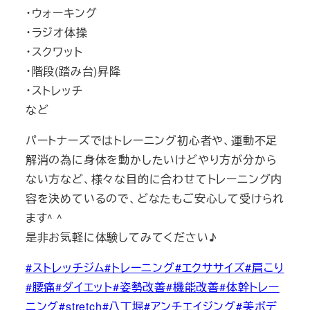
・ウォーキング
・ラジオ体操
・スクワット
・階段(踏み台)昇降
・ストレッチ
など
パートナーズではトレーニング初心者や、運動不足
解消の為に身体を動かしたいけどやり方が分から
ない方など、様々な目的に合わせてトレーニング内
容を決めているので、どなたもご安心して受けられ
ます^ ^
是非お気軽に体験してみてください♪
#ストレッチジム
#トレーニング
#エクササイズ
#肩こり
#腰痛
#ダイエット
#姿勢改善
#機能改善
#体幹トレー
ニング
#stretch
#八丁堀
#アンチエイジング
#美ボデ