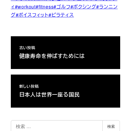
ィ
#workout
#fitness
#ゴルフ
#ボクシング
#ランニン
グ
#ボイスフィット
#ピラティス
古い投稿
健康寿命を伸ばすためには
新しい投稿
日本人は世界一座る国民
検
検索
索