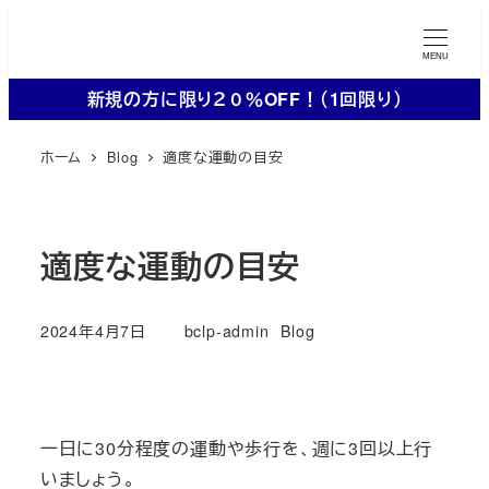
メ
イ
MENU
ン
新規の方に限り２０％OFF！（1回限り）
コ
ン
ホーム
Blog
適度な運動の目安
テ
ン
ツ
適度な運動の目安
へ
移
動
カテゴリー
2024年4月7日
bclp-admin
Blog
投稿日
著
者
一日に30分程度の運動や歩行を、週に3回以上行
いましょう。