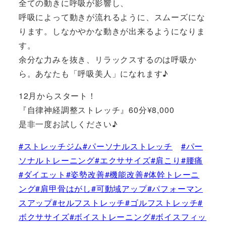
全ての動きに呼吸が影響し、
呼吸によって動きが流れるように、スムーズにな
ります。しなかやかな動きが出来るようになりま
す。
余分な力みを抜き、リラックスするのは呼吸か
ら。あなたも「呼吸美人」になれます♪
12月からスタート！
『自律神経調整ストレッチ』60分¥8,000
是非一度お試しください♪
#ストレッチジム
#パーソナルストレッチ
#パー
ソナルトレーニング
#エクササイズ
#肩こり
#腰痛
#ダイエット
#姿勢改善
#機能改善
#体幹トレーニ
ング
#肩甲骨はがし
#可動域アップ
#パフォーマン
スアップ
#セルフストレッチ
#ゴルフストレッチ
#
ボクササイズ
#ボイストレーニング
#ボイスフィッ